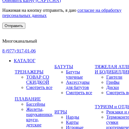
Обновить капчу (CAPTCHA)
Нажимая на кнопку отправить, я даю
согласие на обработку
персональных данных
Многоканальный
8 (977) 917-01-06
КАТАЛОГ
БАТУТЫ
ТЯЖЕЛАЯ АТЛ
ТРЕНАЖЕРЫ
Батуты
И БОДИБИЛДИ
ТОВАР СО
уличные
Гантели
СКИДКОЙ
Аксессуары
Грифы
Смотреть все
для батутов
Диски
Смотреть все
Смотреть в
ПЛАВАНИЕ
Бассейны
ТУРИЗМ и ОТ
Жилеты,
ИГРЫ
Рюкзаки и 
нарукавники,
Нарды
Термоконт
круги,
Карты
сумки
детские
Игровые
изотермиче