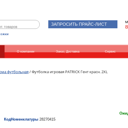
М
ЗАПРОСИТЬ ПРАЙС-ЛИСТ
8
рожки
О компании
Заказ, Доставка
Сервис
Реквизиты
Вакансии
рма футбольная
/ Футболка игровая PATRICK Гент красн. 2XL
Ожид
КодНоменклатуры
28270415