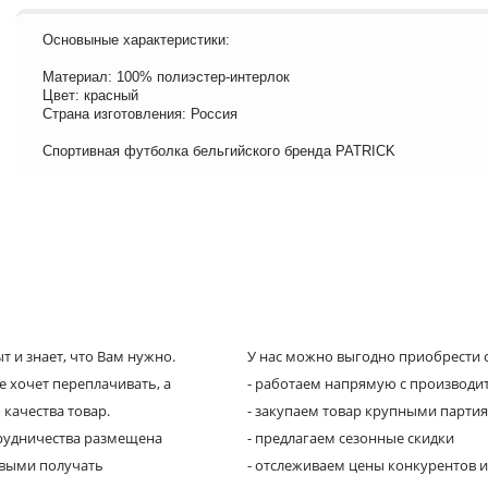
Основыные характеристики:
Материал: 100% полиэстер-интерлок
Цвет: красный
Страна изготовления: Россия
Спортивная футболка бельгийского бренда PATRICK
 и знает, что Вам нужно.
У нас можно выгодно приобрести с
е хочет переплачивать, а
- работаем напрямую с производи
 качества товар.
- закупаем товар крупными парти
трудничества размещена
- предлагаем сезонные скидки
рвыми получать
- отслеживаем цены конкурентов и