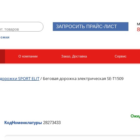
М
ЗАПРОСИТЬ ПРАЙС-ЛИСТ
8
рожки
О компании
Заказ, Доставка
Сервис
Реквизиты
Вакансии
дорожки SPORT ELIT
/ Беговая дорожка электрическая SE-T1509
Ожид
КодНоменклатуры
28273433