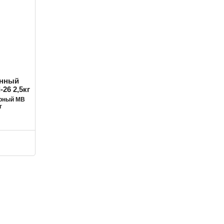
ерный MB
г