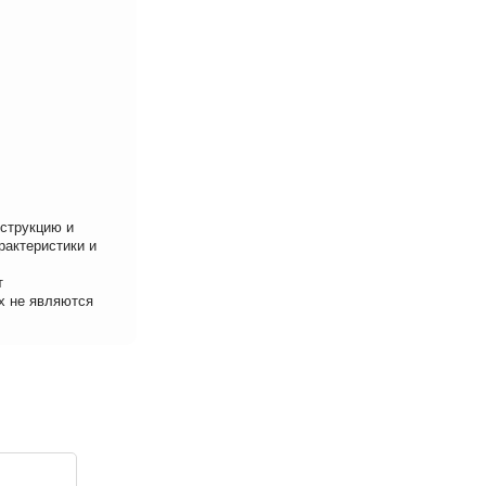
нструкцию и
рактеристики и
т
х не являются