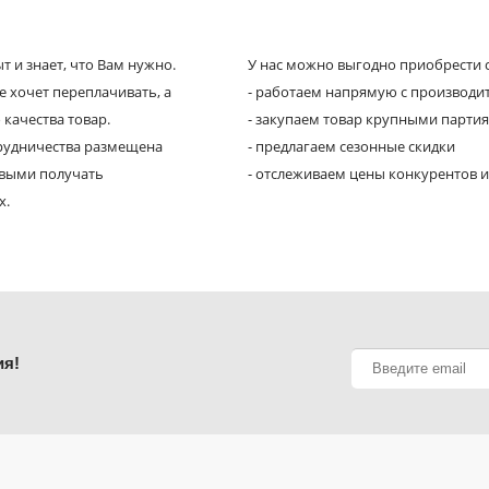
 и знает, что Вам нужно.
У нас можно выгодно приобрести с
е хочет переплачивать, а
- работаем напрямую с производи
 качества товар.
- закупаем товар крупными парти
трудничества размещена
- предлагаем сезонные скидки
рвыми получать
- отслеживаем цены конкурентов и
х.
ия!