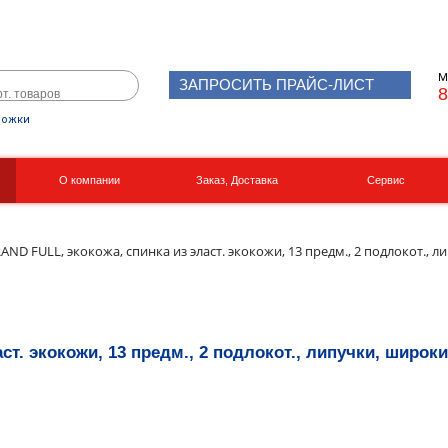
М
ЗАПРОСИТЬ ПРАЙС-ЛИСТ
8
рожки
О компании
Заказ, Доставка
Сервис
Реквизиты
Вакансии
ND FULL, экокожа, спинка из эласт. экокожи, 13 предм., 2 подлокот., л
т. экокожи, 13 предм., 2 подлокот., липучки, широки