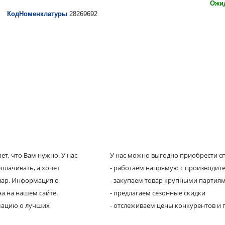
Ожид
КодНоменклатуры
28269692
т, что Вам нужно. У нас
У нас можно выгодно приобрести сп
плачивать, а хочет
- работаем напрямую с производит
овар. Информация о
- закупаем товар крупными партия
а на нашем сайте.
- предлагаем сезонные скидки
рмацию о лучших
- отслеживаем цены конкурентов и 