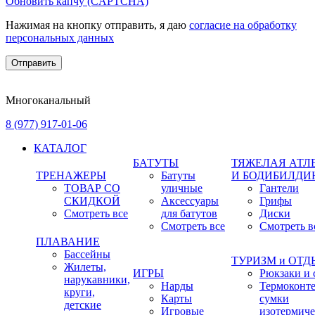
Обновить капчу (CAPTCHA)
Нажимая на кнопку отправить, я даю
согласие на обработку
персональных данных
Многоканальный
8 (977) 917-01-06
КАТАЛОГ
БАТУТЫ
ТЯЖЕЛАЯ АТЛ
ТРЕНАЖЕРЫ
Батуты
И БОДИБИЛДИ
ТОВАР СО
уличные
Гантели
СКИДКОЙ
Аксессуары
Грифы
Смотреть все
для батутов
Диски
Смотреть все
Смотреть в
ПЛАВАНИЕ
Бассейны
ТУРИЗМ и ОТ
Жилеты,
ИГРЫ
Рюкзаки и 
нарукавники,
Нарды
Термоконт
круги,
Карты
сумки
детские
Игровые
изотермиче