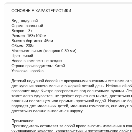
ОСНОВНЫЕ ХАРАКТЕРИСТИКИ
Вид: надувной
Форма: овальный
Возраст: 3+
Размер: 163х107см
Высота бортиков: 46см
Объем: 238л
Материал: винил (толщина 0,30 мм)
Цвет: синий
Насос в комплект не входит
Страна-производитель: Китай
Упаковка: коробка
Детский надувной бассейн с прозрачными внешними стенками отл
для купания вашего малыша в жаркий летний день. Небольшой о
позволяет воде быстро прогреваться под солнечными лучами. Лег
также легко сдувается, не требует серьезного мытья, достаточно 
влажным полотенцем или промыть проточной водой. Надувные бо
подходят для маленьких детей, малышам комфортно, они могут о
достаточно сложно вывалиться наружу.
Примечание:
Производитель оставляет за собой право вносить изменения в кон
ухудшающую качество, характеристики и потребительские свойст