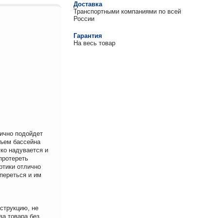
Доставка
Транспортными компаниями по всей
России
Гарантия
На весь товар
ично подойдет
бъем бассейна
ко надувается и
протереть
ртики отлично
переться и им
струкцию, не
ва товара без