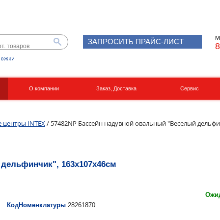
М
ЗАПРОСИТЬ ПРАЙС-ЛИСТ
8
рожки
О компании
Заказ, Доставка
Сервис
Реквизиты
Вакансии
е центры INTEX
/ 57482NP Бассейн надувной овальный "Веселый дельфи
 дельфинчик", 163х107х46см
Ожид
КодНоменклатуры
28261870