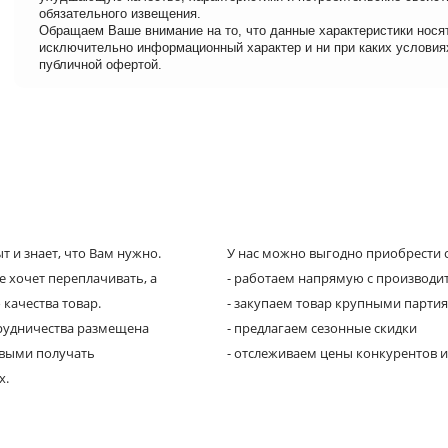
обязательного извещения.
Обращаем Ваше внимание на то, что данные характеристики нося
исключительно информационный характер и ни при каких условия
публичной офертой.
 и знает, что Вам нужно.
У нас можно выгодно приобрести с
е хочет переплачивать, а
- работаем напрямую с производи
 качества товар.
- закупаем товар крупными парти
трудничества размещена
- предлагаем сезонные скидки
рвыми получать
- отслеживаем цены конкурентов и
х.