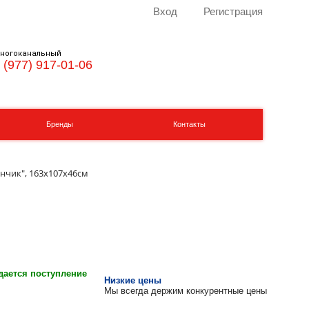
Вход
Регистрация
ногоканальный
 (977) 917-01-06
Бренды
Контакты
нчик", 163х107х46см
ается поступление
Низкие цены
Мы всегда держим конкурентные цены