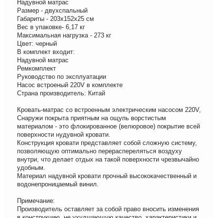
Надувной матрас
Размер - двухспальный
Габариты - 203x152x25 см
Вес в упаковке- 6,17 кг
Максимальная нагрузка - 273 кг
Цвет: черный
В комплект входит:
Надувной матрас
Ремкомплект
Руководство по эксплуатации
Насос встроеный 220V в комплекте
Страна производитель: Китай
Кровать-матрас со встроенным электрическим насосом 220V,
Снаружи покрыта приятным на ощупь ворстистым
материалом - это флокированное (велюровое) покрытие всей
поверхности нудувной кровати.
Конструкция кровати представляет собой сложную систему,
позволяющую оптимально перераспереляться воздуху
внутри, что делает отдых на такой поверхности чрезвычайно
удобным.
Материал надувной кровати прочный высококачественный и
водонепроницаемый винил.
Примечание:
Производитель оставляет за собой право вносить изменения
в конструкцию, не ухудшающую качество, характеристики и