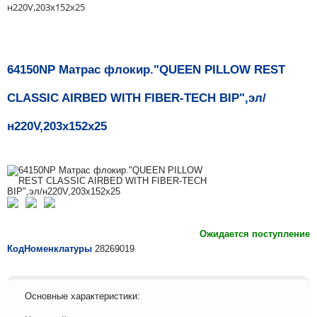
н220V,203х152х25
64150NP Матрас флокир."QUEEN PILLOW REST
CLASSIC AIRBED WITH FIBER-TECH BIP",эл/
н220V,203х152х25
Ожидается поступление
КодНоменклатуры
28269019
Основные характеристики: